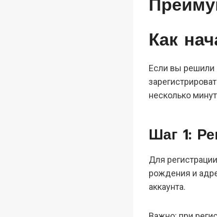
Преиму
Как нач
Если вы решили н
зарегистрироват
несколько минут,
Шаг 1: Р
Для регистрации
рождения и адре
аккаунта.
Важно: при реги