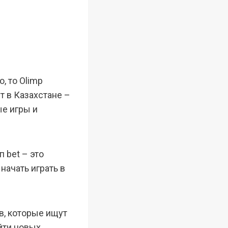
, то Olimp
т в Казахстане –
ые игры и
 bet – это
начать играть в
в, которые ищут
йти новых