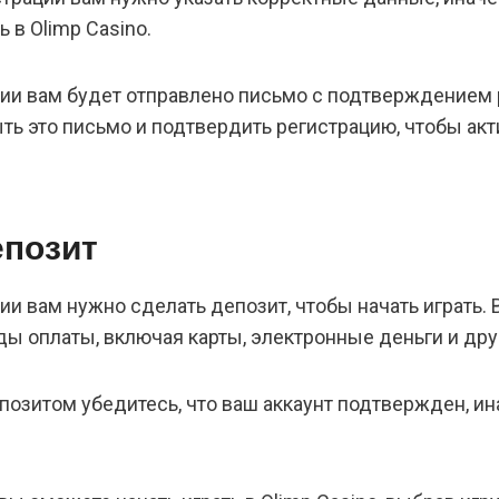
 в Olimp Casino.
ии вам будет отправлено письмо с подтверждением 
ть это письмо и подтвердить регистрацию, чтобы ак
епозит
ии вам нужно сделать депозит, чтобы начать играть.
ы оплаты, включая карты, электронные деньги и дру
позитом убедитесь, что ваш аккаунт подтвержден, ин