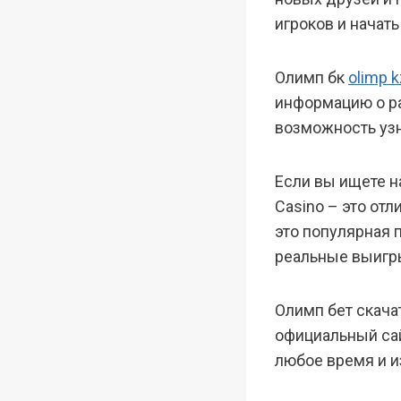
игроков и начать
Олимп бк
olimp k
информацию о ра
возможность узн
Если вы ищете н
Casino – это от
это популярная 
реальные выигр
Олимп бет скачат
официальный сай
любое время и и