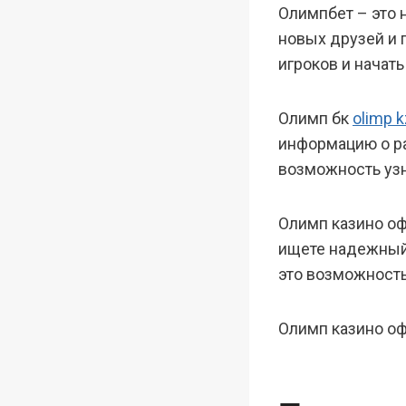
Олимпбет – это 
новых друзей и 
игроков и начать
Олимп бк
olimp k
информацию о ра
возможность узн
Олимп казино оф
ищете надежный 
это возможность
Олимп казино оф