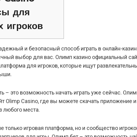
сы для
х игроков
адежный и безопасный способ играть в онлайн-казино
личный выбор для вас. Олимп казино официальный сай
платформа для игроков, которые ищут развлекательн
ыши.
ь – это возможность начать играть уже сейчас. Олимп
т Olimp Casino, где вы можете скачать приложение и 
з любого места.
не только игровая платформа, но и сообщество игроко
партнеров для игры. Олимп бет – это возможность на