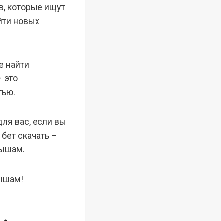
в, которые ищут
йти новых
е найти
– это
тью.
ля вас, если вы
бет скачать –
рышам.
рышам!