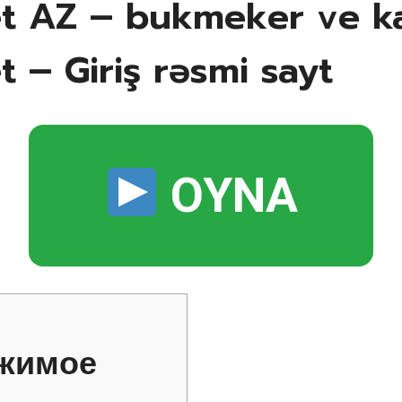
t AZ – bukmeker ve k
 – Giriş rəsmi sayt
OYNA
жимое