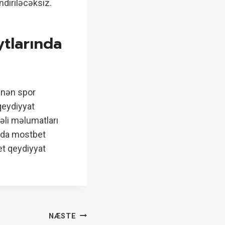
diriləcəksiz.
tlarında
ənən spor
qeydiyyat
əli məlumatları
rada mostbet
et qeydiyyat
NÆSTE