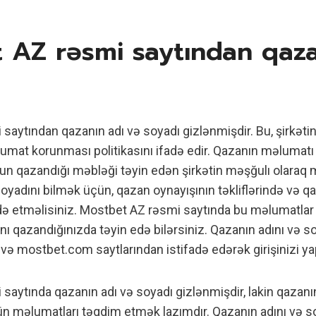
 AZ rəsmi saytından qaz
saytından qazanın adı və soyadı gizlənmişdir. Bu, şirkəti
lumat korunması politikasını ifadə edir. Qazanın məlumat
un qazandığı məbləği təyin edən şirkətin məşğulı olaraq m
oyadını bilmək üçün, qazan oynayışının təkliflərində və q
ə etməlisiniz. Mostbet AZ rəsmi saytında bu məlumatlar
ı qazandığınızda təyin edə bilərsiniz. Qazanın adını və s
ə mostbet.com saytlarından istifadə edərək girişinizi yap
saytında qazanın adı və soyadı gizlənmişdir, lakin qazan
 məlumatları təqdim etmək lazımdır. Qazanın adını və s