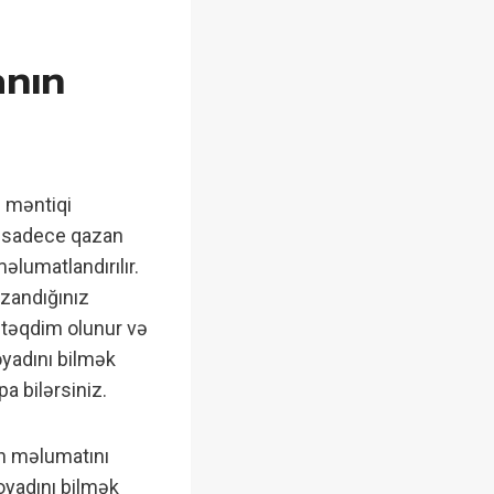
anın
n məntiqi
ı sadece qazan
əlumatlandırılır.
azandığınız
 təqdim olunur və
oyadını bilmək
a bilərsiniz.
ın məlumatını
oyadını bilmək