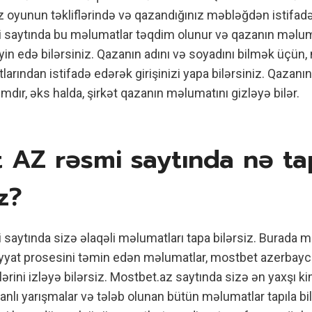
z oyunun təkliflərində və qazandığınız məbləğdən istifadə 
 saytında bu məlumatlar təqdim olunur və qazanın məlum
yin edə bilərsiniz. Qazanın adını və soyadını bilmək üçün
arından istifadə edərək girişinizi yapa bilərsiniz. Qazanı
dır, əks halda, şirkət qazanın məlumatını gizləyə bilər.
 AZ rəsmi saytında nə ta
iz?
saytında sizə əlaqəli məlumatları tapa bilərsiz. Burada
yyat prosesini təmin edən məlumatlar, mostbet azerbay
lərini izləyə bilərsiz. Mostbet.az saytında sizə ən yaxşı 
canlı yarışmalar və tələb olunan bütün məlumatlar tapıla bi