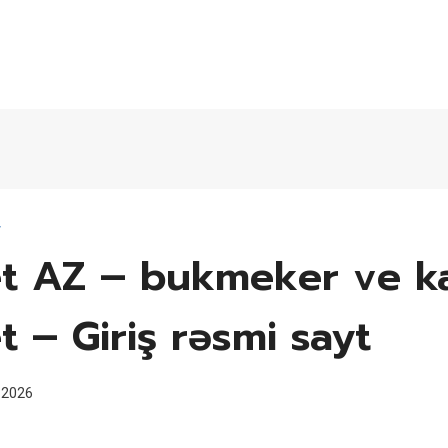
T
t AZ – bukmeker ve k
 – Giriş rəsmi sayt
i 2026