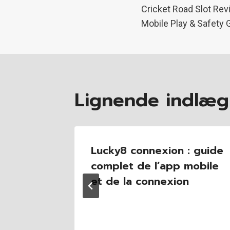
Cricket Road Slot Re
Mobile Play & Safety G
Lignende indlæg
egram
Lucky8 connexion : guide
 A
complet de l’app mobile
 Indian
et de la connexion