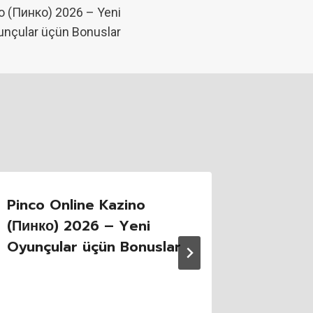
o (Пинко) 2026 – Yeni
unçular üçün Bonuslar
Pinco Online Kazino
Cricket
(Пинко) 2026 – Yeni
Review
Oyunçular üçün Bonuslar
Paymen
Safety 
Player