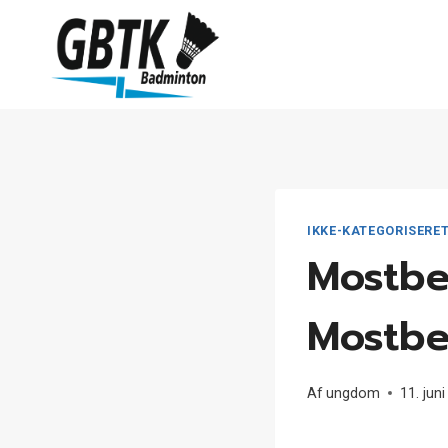
Fortsæt
til
indhold
IKKE-KATEGORISERE
Mostbe
Mostbet
Af
ungdom
11. jun