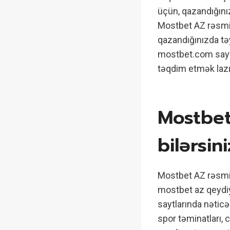
üçün, qazandığını
Mostbet AZ rəsmi
qazandığınızda tə
mostbet.com saytl
təqdim etmək lazım
Mostbet
bilərsin
Mostbet AZ rəsmi 
mostbet az qeydi
saytlarında nəticə
spor təminatları, 